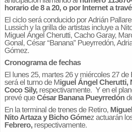
anticipación llamando al
número 113870-
horario de 8 a 20, o por Internet a trav
El ciclo será conducido por Adrián Pallar
Lussich y la grilla de artistas incluye a Nit
Miguel Ángel Cherutti, Cacho Garay, Mar
Gonal, César “Banana” Pueyrredón, Adria
Gómez.
Cronograma de fechas
El lunes 25, martes 26 y miércoles 27 de
será el turno de M
iguel Ángel Cherutti, 
Coco Sily,
respectivamente. Y en el plan
prevé que
César Banana Pueyrredón
dé
En la terminal de trenes de Retiro,
Miguel
Nito Artaza y Bicho Góme
z actuarán lo
Febrero,
respectivamente.