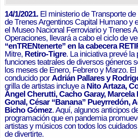
14/1/2021.
El ministerio de Transporte de 
de Trenes Argentinos Capital Humano y en
el Museo Nacional Ferroviario y Trenes A
Operaciones, llevará a cabo el ciclo de v
“enTRENtenerte” en la cabecera RET
Mitre,
Retiro-Tigre
. La iniciativa prevé la
funciones teatrales de diversos géneros s
los meses de Enero, Febrero y Marzo. El 
conducido por
Adrián Pallares y Rodrig
grilla de artistas incluye a
Nito Artaza, Co
Ángel Cherutti, Cacho Garay, Marcela 
Gonal, César “Banana” Pueyrredón, Ad
Bicho Gómez
. Aquí, algunos anticipos d
programación que en pandemia promueve 
artistas y músicos con todos los cuidados
de divertirte.