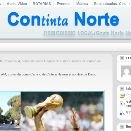
s
Audio-Video
ROTARIAS
Eventos
Música
Espectáculos- Cine
El 
a Provincial 4, conocida como Camino de Cintura, llevará el nombre de
cial 4, conocida como Camino de Cintura, llevará el nombre de Diego
In
Pu
es
co
83
Se