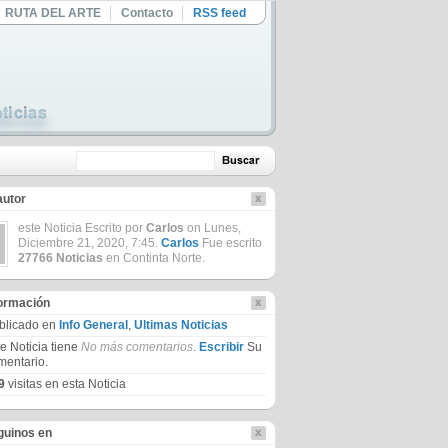
RUTA DEL ARTE
Contacto
RSS feed
autor
este Noticia Escrito por
Carlos
on Lunes,
Diciembre 21, 2020, 7:45.
Carlos
Fue escrito
27766 Noticias
en Continta Norte.
formación
blicado en
Info General
,
Ultimas Noticias
te Noticia tiene
No más comentarios
.
Escribir
Su
mentario.
9
visitas en esta Noticia
guinos en