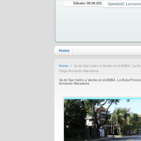
Sábado 08.08.2026
Opinión/C Lectore
Home
Home
» Va de San Isidro a Varela en el AMBA. La Rut
Diego Armando Maradona
Va de San Isidro a Varela en el AMBA. La Ruta Provin
Armando Maradona