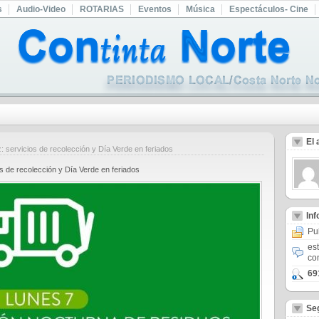
s
Audio-Video
ROTARIAS
Eventos
Música
Espectáculos- Cine
El 
 servicios de recolección y Día Verde en feriados
s de recolección y Día Verde en feriados
In
Pu
es
co
69
Se