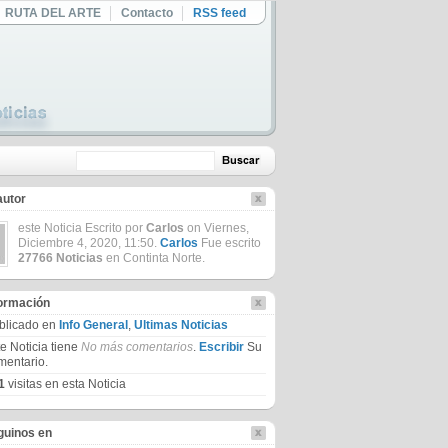
RUTA DEL ARTE
Contacto
RSS feed
autor
este Noticia Escrito por
Carlos
on Viernes,
Diciembre 4, 2020, 11:50.
Carlos
Fue escrito
27766 Noticias
en Continta Norte.
formación
blicado en
Info General
,
Ultimas Noticias
te Noticia tiene
No más comentarios
.
Escribir
Su
mentario.
1
visitas en esta Noticia
guinos en