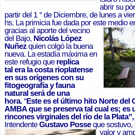
abrir su pó
partir del 1 ° de Diciembre, de lunes a vie
hs. La primicia fue dada por este medio e
gracias al aporte del vecino
del Bajo,
Nicolás López
Nuñez
quien colgó la buena
nueva. La estadía máxima en
este refugio que
replica
tal era la costa rioplatense
en sus orígenes con su
fitogeografía y fauna
natural será de una
hora.
“
Este es el último hito Norte del
AMBA que se preserva tal cual es; es 
rincones virginales del río de la Plata”,
Intendente
Gustavo Posse
que
sostuvo,
valor y amp