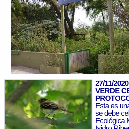
27/11/20
VERDE C
PROTOCO
Esta es un
se debe ce
Ecológica 
Isidro Ribe