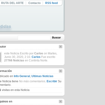
RUTA DEL ARTE
Contacto
RSS feed
autor
este Noticia Escrito por
Carlos
on Martes,
Junio 30, 2020, 2:10.
Carlos
Fue escrito
27766 Noticias
en Continta Norte.
formación
blicado en
Info General
,
Ultimas Noticias
te Noticia tiene
No más comentarios
.
Escribir
Su
mentario.
1
visitas en esta Noticia
guinos en