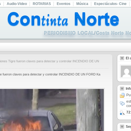
s
Audio-Video
ROTARIAS
Eventos
Música
Espectáculos- Cine
El 
iones Tigre fueron claves para detectar y controlar INCENDIO DE UN
gre fueron claves para detectar y controlar INCENDIO DE UN FORD Ka
In
Pu
es
co
72
Se