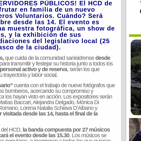
ERVIDORES PÚBLICOS! El HCD de
sfrutar en familia de un nuevo
eros Voluntarios. Cuándo? Será
bre desde las 14. El evento es
na muestra fotográfica, un show de
, y la exhibición de sus
aciones del legislativo local (25
asco de la ciudad).
s,
que cuida de la comunidad sanisidrense
desde
ara transmitir y festejar su historia junto a todos los
 personal activo y de reserva
, serán los que
trayectoria y labor social.
ario”
cuenta con el trabajo de nueve fotógrafos que
los bomberos, acercando su compromiso y
a los hayan visto en acción. Los expositores serán
Matías Baccari, Alejandra Delgado, Mónica Di
 Romano, Lorena Natalia Schiava D’Albano y
 visitada desde las 14, hasta el final de la
da del HCD,
la banda compuesta por 27 músicos
rá el evento desde las 15.30
. Los músicos se