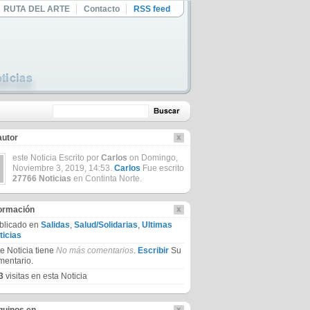
RUTA DEL ARTE
Contacto
RSS feed
autor
este Noticia Escrito por
Carlos
on Domingo,
Noviembre 3, 2019, 14:53.
Carlos
Fue escrito
27766 Noticias
en Continta Norte.
formación
blicado en
Salidas
,
Salud/Solidarias
,
Ultimas
ticias
te Noticia tiene
No más comentarios
.
Escribir
Su
mentario.
3
visitas en esta Noticia