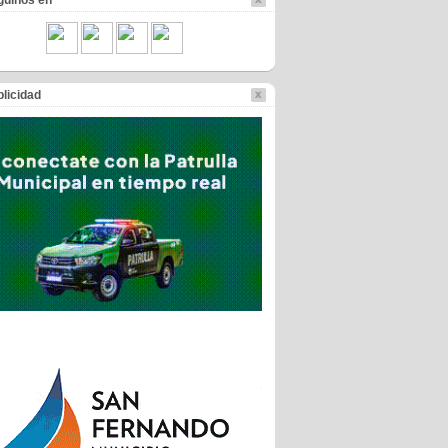
guinos en
licidad