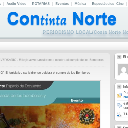
s
Audio-Video
ROTARIAS
Eventos
Música
Espectáculos- Cine
El 
ARIO’. El legislativo sanisidrense celebra el cumple de los Bomberos
l legislativo sanisidrense celebra el cumple de los Bomberos
In
Pu
No
es
co
71