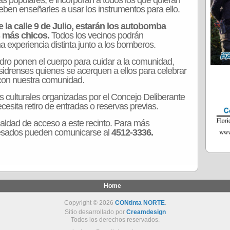
tas populares, e incorporan a todos los que quieran
deben enseñarles a usar los instrumentos para ello.
 la calle 9 de Julio, estarán los autobomba
 más chicos.
Todos los vecinos podrán
una experiencia distinta junto a los bomberos.
dro ponen el cuerpo para cuidar a la comunidad,
sidrenses quienes se acerquen a ellos para celebrar
con nuestra comunidad.
s culturales organizadas por el Concejo Deliberante
cesita retiro de entradas o reservas previas.
ualdad de acceso a este recinto. Para más
eresados pueden comunicarse al
4512-3336.
Home
Copyright © 2026
CONtinta NORTE
.
Sitio desarrollado por
Creamdesign
Todos los derechos reservados.