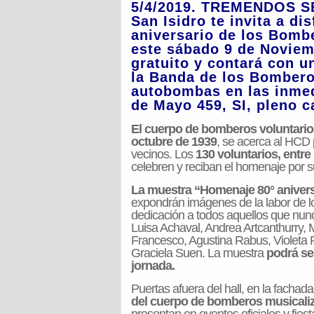
5/4/2019. TREMENDOS S
San Isidro te invita a di
aniversario de los Bomb
este sábado 9 de Noviem
gratuito y contará con u
la Banda de los Bomberos
autobombas en las inmedi
de Mayo 459, SI, pleno c
El cuerpo de bomberos voluntario
octubre de 1939
, se acerca al HCD p
vecinos. Los
130 voluntarios, entre
celebren y reciban el homenaje por su 
La muestra “Homenaje 80° anivers
expondrán imágenes de la labor de 
dedicación a todos aquellos que nunc
Luisa Achaval, Andrea Artcanthurry, 
Francesco, Agustina Rabus, Violeta
Graciela Suen. La muestra
podrá ser
jornada.
Puertas afuera del hall, en la facha
del cuerpo de bomberos musicaliza