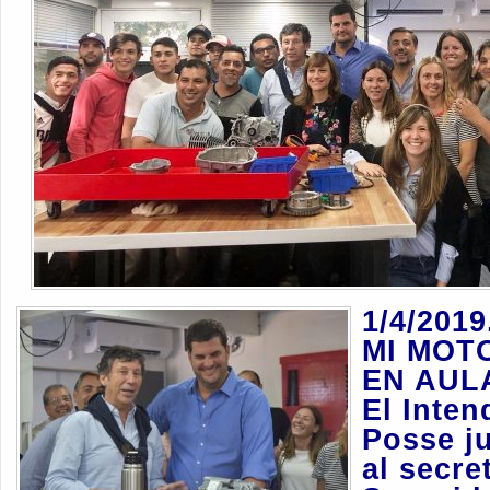
1/4/201
MI MOT
EN AUL
El Inte
Posse j
al secre