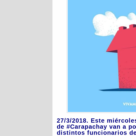
27/3/2018. Este miércole
de
#
Carapachay
van a po
distintos funcionarios d