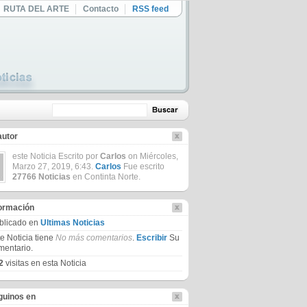
RUTA DEL ARTE
Contacto
RSS feed
autor
este Noticia Escrito por
Carlos
on Miércoles,
Marzo 27, 2019, 6:43.
Carlos
Fue escrito
27766 Noticias
en Continta Norte.
formación
blicado en
Ultimas Noticias
te Noticia tiene
No más comentarios
.
Escribir
Su
mentario.
2
visitas en esta Noticia
guinos en