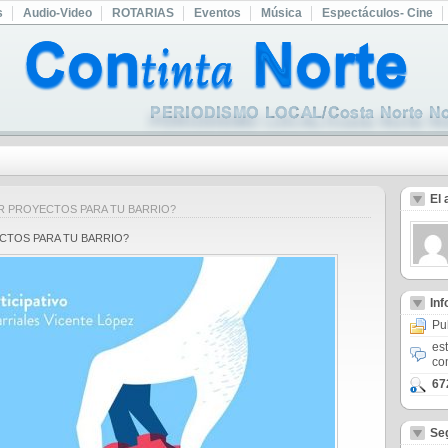
s
Audio-Video
ROTARIAS
Eventos
Música
Espectáculos- Cine
El 
ER PROYECTOS PARA TU BARRIO?
ECTOS PARA TU BARRIO?
In
Pu
es
co
67
Se