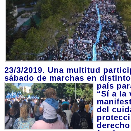
23/3/2019. Una multitud partic
sábado de marchas en distinto
país par
“Sí a la
manifest
del cuid
protecci
derech