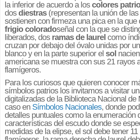
la inferior de acuerdo a los
colores patri
dos
diestras
(representan la unión de las
sostienen con firmeza una pica en la qu
frigio colorado
señal con la que se disti
liberados, dos
ramas de laurel
como índic
cruzan por debajo del óvalo unidas por u
blanco y en la parte superior el
sol
nacient
americana se muestra con sus 21 rayos a
flamígeros.
Para los curiosos que quieren conocer má
símbolos patrios los invitamos a visitar u
digitalizadas de la Biblioteca Nacional de
caso en
Símbolos Nacionales
, donde pod
detalles puntuales como la enumeración d
características del escudo donde se espec
medidas de la elipse, el sol debe tener 11
flamígeros, la rama derecha de laurel deb