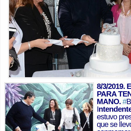
8/3/2019
PARA TE
MANO.
#
B
I
ntendente
estuvo pre
que se llev