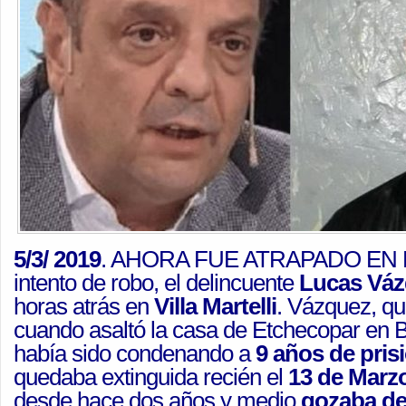
5/3/ 2019
. AHORA FUE ATRAPADO EN M
intento de robo, el delincuente
Lucas Vá
horas atrás en
Villa Martelli
. Vázquez, q
cuando asaltó la casa de Etchecopar en 
había sido condenando a
9 años de pris
quedaba extinguida recién el
13 de Marz
desde hace dos años y medio
gozaba de 