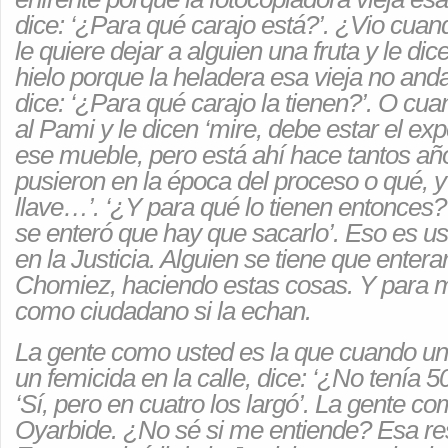
dice: ‘¿Para qué carajo está?’. ¿Vio cuand
le quiere dejar a alguien una fruta y le dic
hielo porque la heladera esa vieja no and
dice: ‘¿Para qué carajo la tienen?’. O cua
al Pami y le dicen ‘mire, debe estar el ex
ese mueble, pero está ahí hace tantos año
pusieron en la época del proceso o qué, y 
llave…’. ‘¿Y para qué lo tienen entonces?’
se enteró que hay que sacarlo’. Eso es u
en la Justicia. Alguien se tiene que entera
Chomiez, haciendo estas cosas. Y para mí
como ciudadano si la echan.
La gente como usted es la que cuando un
un femicida en la calle, dice: ‘¿No tenía 5
‘Sí, pero en cuatro los largó’. La gente 
Oyarbide. ¿No sé si me entiende? Esa res