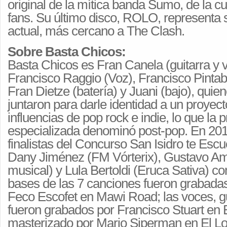
original de la mítica banda Sumo, de la c
fans. Su último disco, ROLO, representa
actual, más cercano a The Clash.
Sobre Basta Chicos:
Basta Chicos es Fran Canela (guitarra y 
Francisco Raggio (Voz), Francisco Pintabo
Fran Dietze (batería) y Juani (bajo), quie
juntaron para darle identidad a un proyec
influencias de pop rock e indie, lo que la 
especializada denominó post-pop. En 201
finalistas del Concurso San Isidro te Esc
Dany Jiménez (FM Vórterix), Gustavo A
musical) y Lula Bertoldi (Eruca Sativa) c
bases de las 7 canciones fueron grabada
Feco Escofet en Mawi Road; las voces, gu
fueron grabados por Francisco Stuart en 
masterizado por Mario Siperman en El Lo