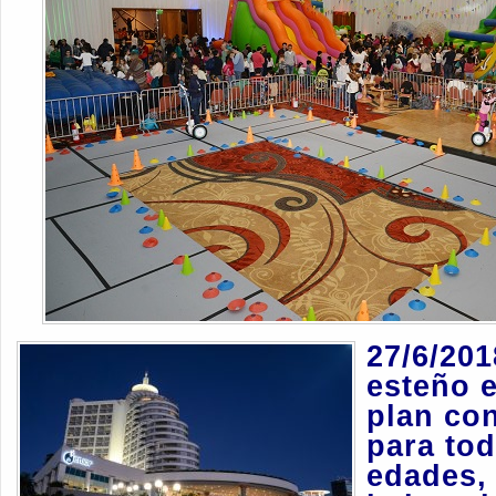
27/6/20
esteño 
plan co
para tod
edades, 