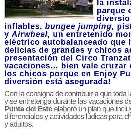
la insta
parque 
diversi
inflables,
bungee jumping,
pis
y
Airwheel,
un entretenido mo
eléctrico autobalanceado que 
delicias de grandes y chicos
a
presentación del Circo Tranzat
vacaci
ones… bien vale cruzar 
los chicos porque en Enjoy Pu
diversión está asegurada!
Con la consigna de contribuir a que toda 
y se entretenga durante las vacaciones de
Punta del Este
elaboró un plan que inclu
diferenciales y actividades lúdicas para c
y adultos.