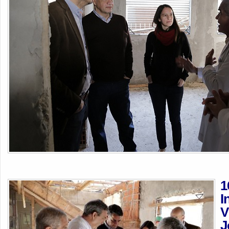
1
I
V
J