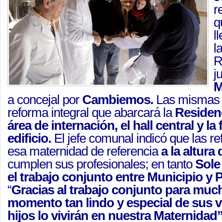
r
q
l
l
R
j
M
a concejal por
Cambiemos.
Las mismas 
reforma integral que abarcará la
Residenc
área de internación, el hall central y la
edificio.
El jefe comunal indicó que las r
esa maternidad de referencia
a la altura 
cumplen sus profesionales; en tanto
Sole
el trabajo conjunto entre Municipio y 
“
Gracias al trabajo conjunto para m
momento tan lindo y especial de sus 
hijos lo vivirán en nuestra Maternidad