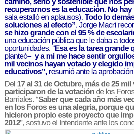
camino, serio y sostenible que nos per
recuperarnos es la educación. No hay
sala estalló en aplausos).
Todo lo demás
soluciones al efecto”
. Jorge Macri reco
se hizo grande con el 95 % de escolar
una educación pública que le daba a tod
oportunidades. “
Esa es la tarea grande
planteó
– y a mí me hace sentir orgull
mil vecinos hayan votado y elegido i
educativos”,
resumió ante la aprobación 
Del
17 al 31 de Octubre, más de 25 mil
participaron de la votación
de los Foros
Barriales. “
Saber que cada año más vec
en los Foros es una alegría, porque qu
hicieron propio este proyecto que i
2012
”, sostuvo el Intendente ante los con