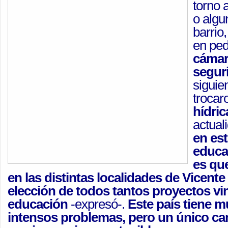
torno 
o algu
barrio
en ped
cámar
segur
siguien
trocar
hídric
actual
en es
educa
es qu
en las distintas localidades de Vicent
elección de todos tantos proyectos vi
educación
-expresó-.
Este país tiene 
intensos problemas, pero un único ca