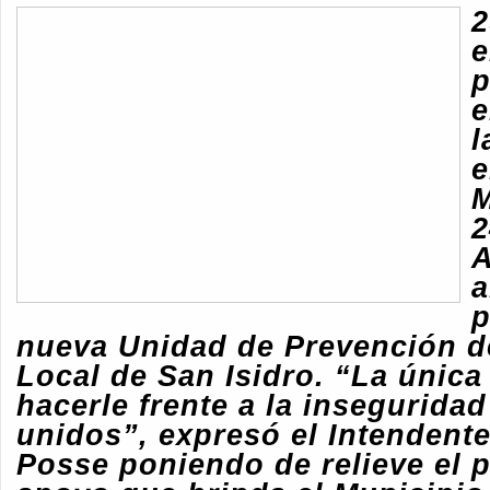
2
e
p
e
l
M
2
A
a
p
nueva Unidad de Prevención de
Local de San Isidro. “
La única
hacerle frente a la insegurida
unidos”, expresó el Intendent
Posse poniendo de relieve el 