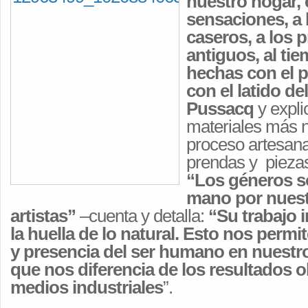
nuestro hogar, e
sensaciones, a 
caseros, a los 
antiguos, al ti
hechas con el 
con el latido de
Pussacq
y expli
materiales más n
proceso artesana
prendas y pieza
“Los géneros s
mano por nuestr
artistas”
–cuenta y detalla:
“Su trabajo i
la huella de lo natural. Esto nos permite
y presencia del ser humano en nuestr
que nos diferencia de los resultados 
medios industriales
”.