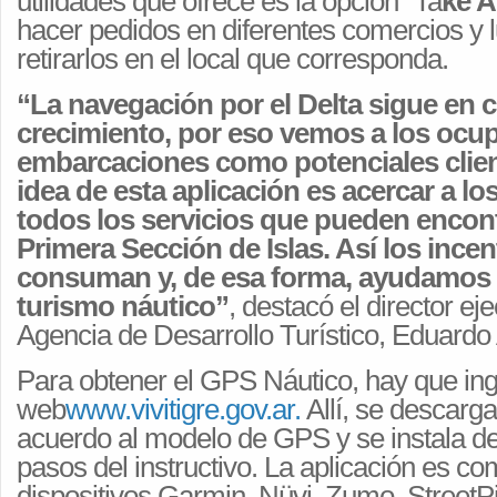
utilidades que ofrece es la opción “Ta
ke 
hacer pedidos en diferentes comercios y 
retirarlos en el local que corresponda.
“La navegación por el Delta sigue en 
crecimiento, por eso vemos a los ocup
embarcaciones como potenciales clien
idea de esta aplicación es acercar a l
todos los servicios que pueden encont
Primera Sección de Islas. Así los ince
consuman y, de esa forma, ayudamos a 
turismo náutico”
, destacó el director eje
Agencia de Desarrollo Turístico, Eduardo 
Para obtener el GPS Náutico, hay que ing
web
www.vivitigre.gov.ar.
Allí, se descarg
acuerdo al modelo de GPS y se instala de
pasos del instructivo. La aplicación es co
dispositivos Garmin, Nüvi, Zumo, StreetPi