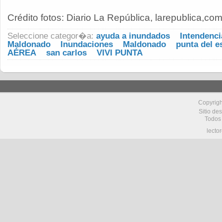
Crédito fotos: Diario La República, larepublica,co
Seleccione categor�a:
ayuda a inundados
Intendenci
Maldonado
Inundaciones
Maldonado
punta del e
AÉREA
san carlos
VIVI PUNTA
Copyrig
Sitio de
Todos
lecto