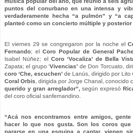
música popular del año, que reunió a seis agr
puntos del conurbano en una intensa y vibr
verdaderamente hecha “a pulmón” y “a cap
planteó como un concierto múltiple y posterior
El viernes 29 se congregaron por la noche el
C
Fernando
; el
Coro Popular de General Pach
Isabel Núñez; el
Coro ‘Vocaliza’ de Bella Vist
Zapata; el grupo ‘
Vivencias’
de Don Torcuato, diri
coro ‘Che, escuchen’
de Lanús, dirigido por Lito 
Coral Orbis
, dirigida por Jorge Chanal, conocido 
querido y gran arreglador”,
según expresó
Ric
del coro oficial sanfernandino.
“Acá nos encontramos entre amigos, gent
hacer lo que nos gusta. Son los coros que
pararse en una esquina a cantar, vienen sin