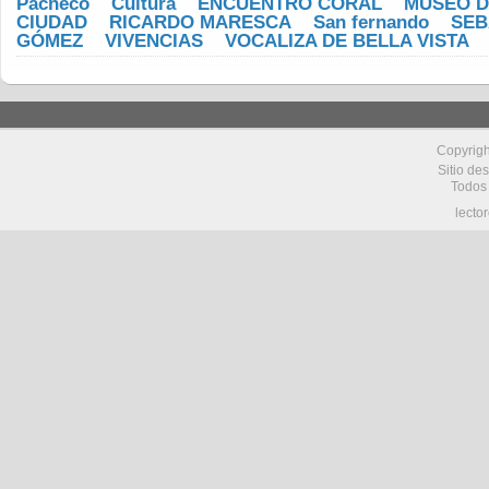
Pacheco
Cultura
ENCUENTRO CORAL
MUSEO D
CIUDAD
RICARDO MARESCA
San fernando
SEB
GÓMEZ
VIVENCIAS
VOCALIZA DE BELLA VISTA
Copyrig
Sitio de
Todos
lecto