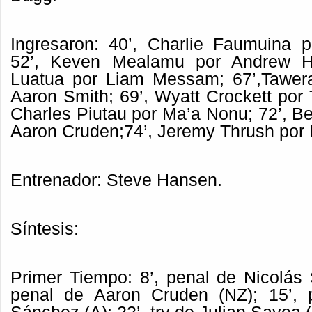
Ingresaron: 40’, Charlie Faumuina 
52’, Keven Mealamu por Andrew Ho
Luatua por Liam Messam; 67’,Tawera
Aaron Smith; 69’, Wyatt Crockett po
Charles Piutau por Ma’a Nonu; 72’, B
Aaron Cruden;74’, Jeremy Thrush por B
Entrenador: Steve Hansen.
Síntesis:
Primer Tiempo: 8’, penal de Nicolás 
penal de Aaron Cruden (NZ); 15’, 