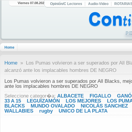
Viernes 07.08.2026
Opinión/C Lectores
Audio-Video
ROTARIA
Home
Home
» Los Pumas volvieron a ser superados por All Bl
alcanzó ante los implacables hombres DE NEGRO
Los Pumas volvieron a ser superados por All Blacks, mej
ante los implacables hombres DE NEGRO
Seleccione categor�a:
ALBACETE
FIGALLO
GANÓ
33 A 15
LEGUIZAMÓN
LOS MEJORES
LOS PUMA
BLACKS
MUNDO OVALADO
NICOLÁS SANCHEZ
WALLABIES
rugby
UNICO DE LA PLATA