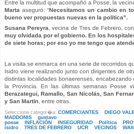
Entre la multitud que acompañó a Posse, la vec
Marta
aseguró: “
Necesitamos un cambio en to
bueno ver propuestas nuevas en la política”.
Susana Pereyra
, vecina de Tres de Febrero, co
muy olvidada por el gobierno. En los hospital
de siete horas; por eso yo me tengo que atende
La visita se enmarca en una serie de recorridos q
Isidro viene realizando junto con dirigentes de otr
distintas localidades bonaerenses, encabezando 
la Provincia. En las últimas semanas Posse v
Berazategui, Ramallo, San Nicolás, San Fernan
y San Martín
, entre otras.
Seleccione categor�a:
COMERCIANTES
DIEGO VAL
MADDONIS
gustavo
posse
INFLACIÓN
INSEGURIDAD
Política
PRO
isidro
TRES DE FEBRERO
UCR
VECINOS
WAl