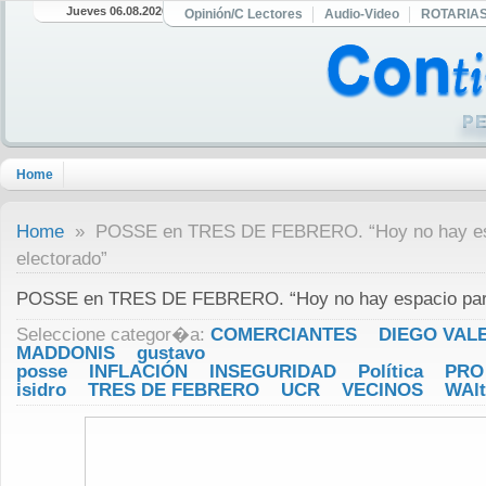
Jueves 06.08.2026
Opinión/C Lectores
Audio-Video
ROTARIA
Home
Home
» POSSE en TRES DE FEBRERO. “Hoy no hay espac
electorado”
POSSE en TRES DE FEBRERO. “Hoy no hay espacio para p
Seleccione categor�a:
COMERCIANTES
DIEGO VAL
MADDONIS
gustavo
posse
INFLACIÓN
INSEGURIDAD
Política
PRO
isidro
TRES DE FEBRERO
UCR
VECINOS
WAl