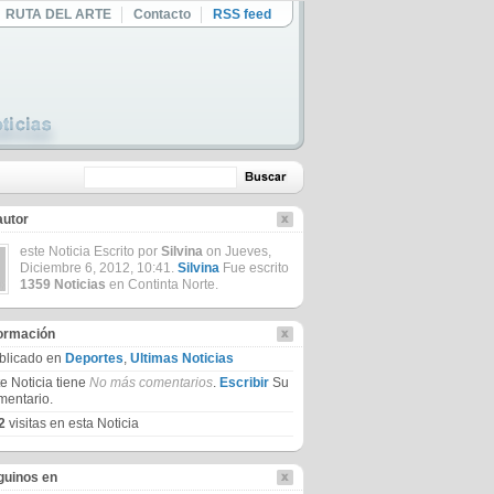
RUTA DEL ARTE
Contacto
RSS feed
autor
este Noticia Escrito por
Silvina
on Jueves,
Diciembre 6, 2012, 10:41.
Silvina
Fue escrito
1359 Noticias
en Continta Norte.
formación
blicado en
Deportes
,
Ultimas Noticias
te Noticia tiene
No más comentarios
.
Escribir
Su
mentario.
2
visitas en esta Noticia
guinos en