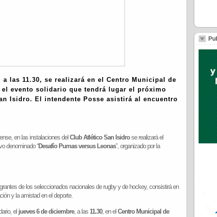
Pub
, a las
11.30
, se realizará en el
Centro Municipal de
 el evento solidario que tendrá lugar el próximo
an Isidro
. El intendente
Posse
asistirá al encuentro
ense, en las instalaciones del
Club Atlético San Isidro
se realizará el
tivo denominado “
Desafío Pumas versus Leonas
”, organizado por la
egrantes de los seleccionados nacionales de rugby y de hockey, consistirá en
ción y la amistad en el deporte.
dario, el
jueves 6 de diciembre
, a las
11.30
, en el
Centro Municipal de