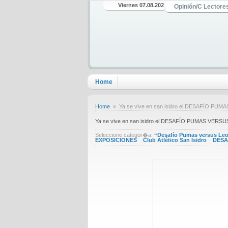
Viernes 07.08.2026
Opinión/C Lectore
Home
Home
» Ya se vive en san isidro el DESAFÍO PUMAS
Ya se vive en san isidro el DESAFÍO PUMAS VERSUS 
Seleccione categor�a:
“Desafío Pumas versus Le
EXPOSICIONES
Club Atlético San Isidro
DESA