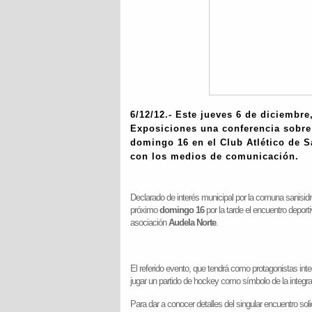
6/12/12.- Este
jueves 6 de diciembre
Exposiciones
una conferencia sobre
domingo 16
en el
Club Atlético de S
con los medios de comunicación.
Declarado de interés municipal por la comuna sanisidr
próximo
domingo 16
por la tarde el encuentro depor
asociación
Audela Norte
.
El referido evento, que tendrá como protagonistas int
jugar un partido de hockey como símbolo de la integra
Para dar a conocer detalles del singular encuentro soli