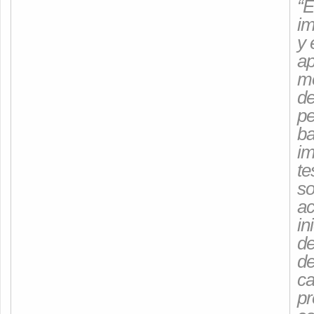
“E
im
y 
ap
mo
de
pe
ba
i
te
so
ac
in
de
de
ca
pr