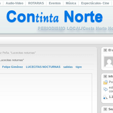
s
Audio-Video
ROTARIAS
Eventos
Música
Espectáculos- Cine
El 
 Peña. “Lucecitas noturnas”
Lucecitas noturnas”
Felipe Giménez
LUCECITAS NOCTURNAS
salidas
tigre
In
Pu
es
co
1.
Se