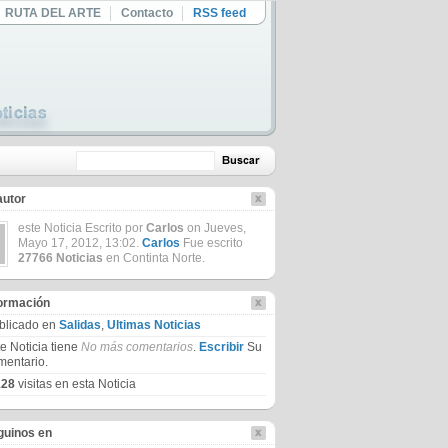
RUTA DEL ARTE
Contacto
RSS feed
autor
este Noticia Escrito por
Carlos
on Jueves,
Mayo 17, 2012, 13:02.
Carlos
Fue escrito
27766 Noticias
en Continta Norte.
formación
blicado en
Salidas
,
Ultimas Noticias
te Noticia tiene
No más comentarios
.
Escribir
Su
mentario.
128
visitas en esta Noticia
guinos en