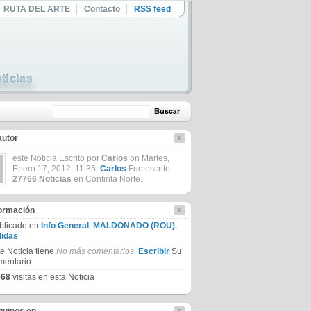
RUTA DEL ARTE
Contacto
RSS feed
autor
este Noticia Escrito por
Carlos
on Martes,
Enero 17, 2012, 11:35.
Carlos
Fue escrito
27766 Noticias
en Continta Norte.
formación
blicado en
Info General
,
MALDONADO (ROU)
,
lidas
te Noticia tiene
No más comentarios
.
Escribir
Su
mentario.
968
visitas en esta Noticia