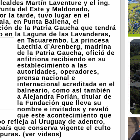
lcaldes Martín Laventure y el ing.
Punta del Este y Maldonado,
r la tarde, tuvo lugar en el
ia, en Punta Ballena, el
ción de la Patria Gaucha que tendrá
zo en la Laguna de las Lavanderas,
en Tacuarembo.
La princesa
Laetitia d’Arenberg, madrina
de la Patria Gaucha, ofició de
anfitriona recibiendo en su
establecimiento a las
autoridades, operadores,
prensa nacional e
internacional acreditada en el
balneario, como así también
a Alejandra Forlán, titular de
la Fundación que lleva su
nombre e invitados y reveló
que este acontecimiento que
o refleja al Uruguay de adentro,
país que conserva vigente el culto
puras. (ver videos)