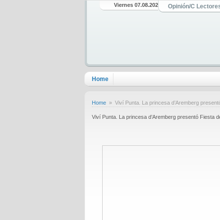
Viernes 07.08.2026
Opinión/C Lectore
Home
Home
» Viví Punta. La princesa d’Aremberg presentó 
Viví Punta. La princesa d’Aremberg presentó Fiesta de