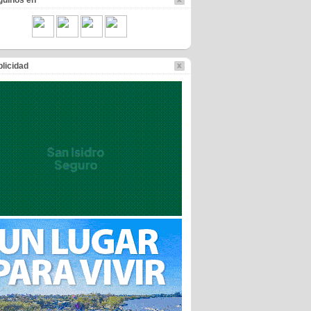
guinos en
licidad