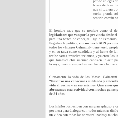
par de colegas d
busca de la excl
que si tuviera qu
suelta prenda so
sentido común com
El hombre sabe que su nombre como el de o
legisladores que van por la provincia desde el
para una banca de concejal. Hija de Fernando 
llegada a la política,
con un fuerte ADN peronist
todos los vástagos Galmarini- tiene vuelo propio
y en su tarea como candidata y al frente de la
recibe cartas, resuelve reclamos, y ya entre los 
que Tomás celebra su cumpleaños en un acto part
la suya, cuando sus padres marchaban a la plaza.
Ciertamente la vida de los Massa- Galmarini l
“Nosotros nos conocimos militando y entende
vida al vecino y en eso estamos. Queremos que
abrazamos esta actividad con muchas ganas pe
de 34 años.
Los isleños los reciben con un gran aplauso y 
por mesa para dialogar con todos mientras disfr
un video con todas las obras realizadas y muchas