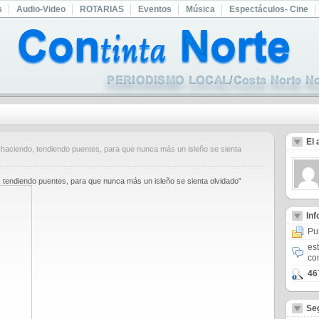
s
Audio-Video
ROTARIAS
Eventos
Música
Espectáculos- Cine
El 
 haciendo, tendiendo puentes, para que nunca más un isleño se sienta
, tendiendo puentes, para que nunca más un isleño se sienta olvidado”
In
Pu
es
co
46
Se