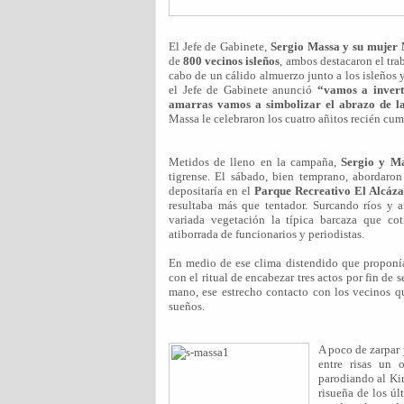
El Jefe de Gabinete,
Sergio Massa y su mujer
de
800 vecinos isleños
, ambos destacaron el tra
cabo de un cálido almuerzo junto a los isleños y
el Jefe de Gabinete anunció
“vamos a invert
amarras vamos a simbolizar el abrazo de la 
Massa le celebraron los cuatro añitos recién cu
Metidos de lleno en la campaña,
Sergio y M
tigrense. El sábado, bien temprano, abordaron
depositaría en el
Parque Recreativo El Alcáza
resultaba más que tentador. Surcando ríos y ar
variada vegetación la típica barcaza que cot
atiborrada de funcionarios y periodistas.
En medio de ese clima distendido que proponía
con el ritual de encabezar tres actos por fin de
mano, ese estrecho contacto con los vecinos qu
sueños.
A poco de zarpar 
entre risas un o
parodiando al Kir
risueña de los úl