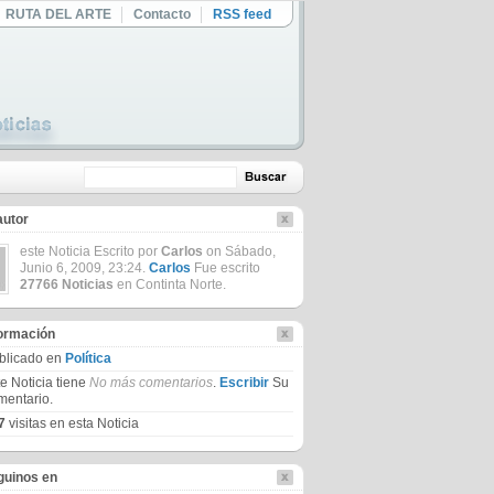
RUTA DEL ARTE
Contacto
RSS feed
autor
este Noticia Escrito por
Carlos
on Sábado,
Junio 6, 2009, 23:24.
Carlos
Fue escrito
27766 Noticias
en Continta Norte.
formación
blicado en
Política
te Noticia tiene
No más comentarios
.
Escribir
Su
mentario.
7
visitas en esta Noticia
guinos en