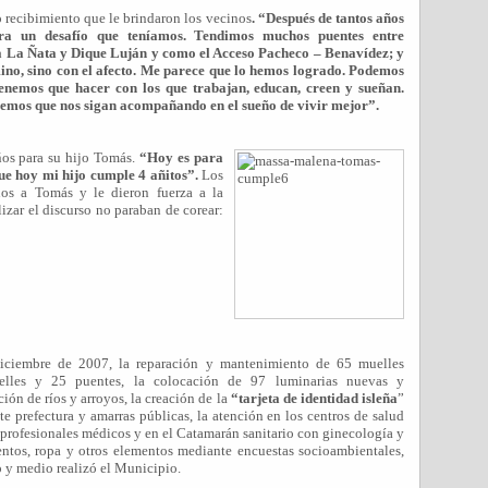
o recibimiento que le brindaron los vecinos
. “Después de tantos años
era un desafío que teníamos. Tendimos muchos puentes entre
a La Ñata y Dique Luján y como el Acceso Pacheco – Benavídez; y
ino, sino con el afecto. Me parece que lo hemos logrado. Podemos
 tenemos que hacer con los que trabajan, educan, creen y sueñan.
emos que nos sigan acompañando en el sueño de vivir mejor”.
ños para su hijo Tomás.
“Hoy es para
e hoy mi hijo cumple 4 añitos”.
Los
años a Tomás y le dieron fuerza a la
izar el discurso no paraban de corear:
diciembre de 2007, la reparación y mantenimiento de 65 muelles
elles y 25 puentes, la colocación de 97 luminarias nuevas y
ión de ríos y arroyos, la creación de la
“tarjeta de identidad isleña
”
te prefectura y amarras públicas, la atención en los centros de salud
 profesionales médicos y en el Catamarán sanitario con ginecología y
entos, ropa y otros elementos mediante encuestas socioambientales,
 y medio realizó el Municipio.