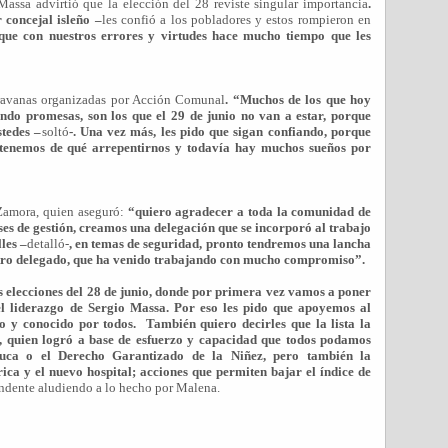
Massa advirtió que la elección del 28 reviste singular importancia
.
 concejal isleño –
les confió a los pobladores y estos rompieron en
que con nuestros errores y virtudes hace mucho tiempo que les
ravanas organizadas por Acción Comunal
. “Muchos de los que hoy
endo promesas, son los que el 29 de junio no van a estar, porque
tedes –
soltó
-. Una vez más, les pido que sigan confiando, porque
tenemos de qué arrepentirnos y todavía hay muchos sueños por
 Zamora, quien aseguró:
“quiero agradecer a toda la comunidad de
ses de gestión, creamos una delegación que se incorporó al trabajo
les –
detalló-
, en temas de seguridad, pronto tendremos una lancha
tro delegado, que ha venido trabajando con mucho compromiso”.
 elecciones del 28 de junio, donde por primera vez vamos a poner
 liderazgo de Sergio Massa. Por eso les pido que apoyemos al
o y conocido por todos.
También quiero decirles que la lista la
 quien logró a base de esfuerzo y capacidad que todos podamos
uca o el Derecho Garantizado de la Niñez, pero también la
ica y el nuevo hospital; acciones que permiten bajar el índice de
endente aludiendo a lo hecho por Malena.