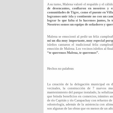
A su turno, Malena valoró el respaldo y el cálid
de desencantos, confiaron en nosotros y 
comunidades de Tigre, como el puente en Vill
logramos unir isla y continente no con un cam
lograr lo que falta si lo hacemos juntos, lo
Nosotros somos un equipo de soñadores y quer
Malena se emocionó al pedir un feliz cumplea
mí un día muy importante, muy especial porqu
isleños cantaron el tradicional feliz cumple
emoción de Malena. Los vecinos isleños al final
“te queremos Malena, te queremos”.
Hechos no palabras
La creación de la delegación municipal en 
vecinales, la construcción de 7 nuevos mu
mantenimiento del parque instalado, la señalizac
que brinda beneficios en comercios, trámites an
de río Capitán y río Carapachay con refuerzo de
odontología, además de la asistencia con alim
son algunas de las obras que en menos de un año