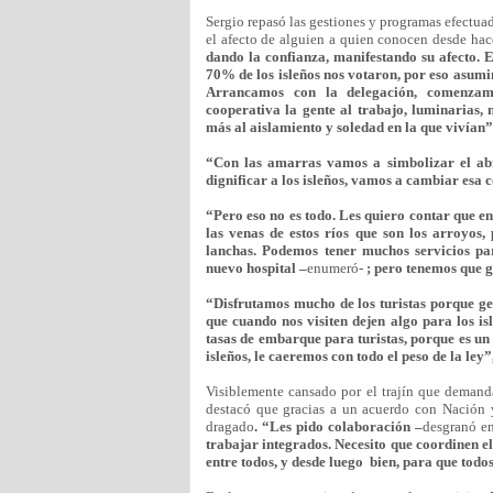
Sergio repasó las gestiones y programas efectua
el afecto de alguien a quien conocen desde h
dando la confianza, manifestando su afecto. 
70% de los isleños nos votaron, por eso asumi
Arrancamos con la delegación, comenzamo
cooperativa la gente al trabajo, luminarias, 
más al aislamiento y soledad en la que vivían
“Con las amarras vamos a simbolizar el abr
dignificar a los isleños, vamos a cambiar esa 
“Pero eso no es todo. Les quiero contar que e
las venas de estos ríos que son los arroyos
lanchas. Podemos tener muchos servicios pa
nuevo hospital –
enumeró-
; pero tenemos que g
“Disfrutamos mucho de los turistas porque g
que cuando nos visiten dejen algo para los is
tasas de embarque para turistas, porque es un 
isleños, le caeremos con todo el peso de la ley”
Visiblemente cansado por el trajín que demanda 
destacó que gracias a un acuerdo con Nación y
dragado
. “Les pido colaboración –
desgranó en
trabajar integrados. Necesito que coordinen e
entre todos, y desde luego
bien, para que todo