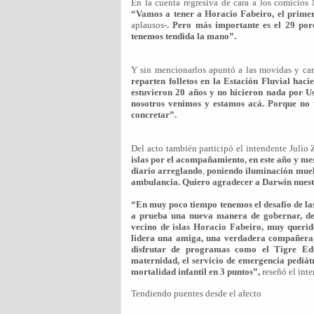
En la cuenta regresiva de cara a los comicios 
“Vamos a tener a Horacio Fabeiro, el primer
aplausos
-. Pero más importante es el 29 por
tenemos tendida la mano”.
Y sin mencionarlos apuntó a las movidas y ca
reparten folletos en la Estación Fluvial haci
estuvieron 20 años y no hicieron nada por Us
nosotros venimos y estamos acá. Porque no 
concretar”.
Del acto también participó el intendente Julio
islas por el acompañamiento, en este año y me
diario arreglando
,
poniendo iluminación muel
ambulancia. Quiero agradecer a Darwin nues
“En muy poco tiempo tenemos el desafío de las
a prueba una nueva manera de gobernar, del
vecino de islas Horacio Fabeiro, muy querid
lidera una amiga, una verdadera compañera,
disfrutar de programas como el Tigre Ed
maternidad, el servicio de emergencia pediátr
mortalidad infantil en 3 puntos”,
reseñó el int
Tendiendo puentes desde el afecto