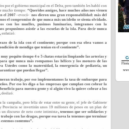
dos por el gobierno municipal en el Delta, pero también les habló con
ace mucho tiempo:
“Queridos amigos, hace muchos años nos vienen
En el 2007
–evocó-
nos dieron una gran responsabilidad: más del
mos el compromiso de que nunca más un isleño se sienta olvidado.
s con los muelles, pusimos luminarias, integramos con la
nos propusimos asistir a las escuelas de la isla. Para decir nunca
”,
enfatizó.
azo de la isla con el continente; porque con esa obra vamos a
condición de mendigo que tenían en el continente”.
n muy poquito tiempo 4 o 5 chatas estarán limpiando las arterias y
, para que nunca más rompamos las hélices y los motores de las
ra Ustedes como la maternidad, la emergencia de pediatría, un
arantizar que puedan llegar”.
eneran trabajo, por eso implementamos la tasa de embarque para
leños. Por eso les digo a las empresas que cumplan con cobrar la
beneficio para nuestra gente y si algún vivo la quiere cobrar a los
,
deslizó.
la campaña, pero feliz de estar entre su gente, el jefe de Gabinete
 Provincia se invertirán unos 19 millones de pesos en un plan de
 un discurso de neto corte intimista
-, tenemos que ser solidarios y
l trabajo con las dragas, porque esa tarea la tenemos que terminar
s estemos contentos”.