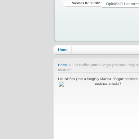
Viernes 07.08.2026
Opinión/C Lectore
Home
Home
» Los isleños junto a Sergio y Malena. “Seguir
olvidado”
Los isleños junto a Sergio y Malena. “Seguir haciendo