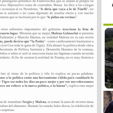
el prestigioso periódico de Fontevecchia que se suman al periplo en
usiva. Hiperactivo como de costumbre, Massa
les dice a los colegas
e aconsejar al ex Presidente, “
le diría que vaya a lo de Tinelli
”, no
bre si asumirá o nó como diputado de resultar electo y con mucho
enta que se inclinará por lo que “
le pidan sus vecinos
”.
tros referentes importantes del gobierno
tracciona la lista de
 cuarto lugar
. Mientras que su mujer,
Malena Galmarini
se presenta
Galmarini y Marcela Durrieu, en realidad Malena no es una recién
a, puede decirse que “la Patita
” –como cariñosamente bautizaron a
 (ver Con toda la garra de Tigre).
Ella abrazó la política desde chica
 Secretaria de Política Sanitaria y Desarrollo Humano de la comuna,
isleños o sobre el atril se emociona hasta las lágrimas cuando recuerda
idario. Al fin de cuentas la realidad de Tommy, no es muy distinta a
ate al ritmo de la política y ella lo explica en pocas palabras:
mos a la política como una herramienta válida para cambiarle la
 Tigre sea todos los días un poco mejor y por eso nos esforzamos;
ro me refiero a la nueva política, a la buena”,
explica esta mujer
casi de inmediato
Sergio y Malena
, se toman la tarea de recorrer mesa
utaban del almuerzo. Durante la comida hubo shows, la exhibición de
 sorpresas.