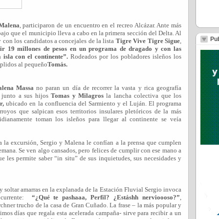
 Malena
, participaron de un encuentro en el recreo Alcázar. Ante más
bajo que el municipio lleva a cabo en la primera sección del Delta. Al
Pub
 con los candidatos a concejales de la lista
Tigre Vive Tigre Sigue
,
ir 19 millones de pesos en un programa de dragado y con las
isla con el continente”.
Rodeados por los pobladores isleños los
mplidos al pequeño
Tomás.
alena Massa
no paran un día de recorrer la vasta y rica geografía
 junto a sus hijos
Tomas y Milagros
la lancha colectiva que los
r,
ubicado en la confluencia del Sarmiento y el Luján. El programa
royos que salpican esos territorios insulares pletóricos de la más
idianamente toman los isleños para llegar al continente se veía
 la excursión, Sergio y Malena le confían a la prensa que cumplen
 semana. Se ven algo cansados, pero felices de cumplir con ese mano a
e les permite saber “in situ” de sus inquietudes, sus necesidades y
y soltar amarras en la explanada de la Estación Fluvial Sergio invoca
currente:
“¿Qué te pashaaa, Perfil? ¿Estáshh nervioooso?”
,
chner trucho de la casa de Gran Cuñado. La frase – la más popular y
timos días que regala esta acelerada campaña- sirve para recibir a un